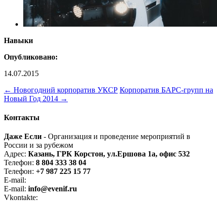
Навыки
Опубликовано:
14.07.2015
←
Новогодний корпоратив УКСР
Корпоратив БАРС-групп на
Новый Год 2014
→
Контакты
Даже Если
- Организация и проведение мероприятий в
России и за рубежом
Адрес:
Казань, ГРК Корстон, ул.Ершова 1а, офис 532
Телефон:
8 804 333 38 04
Телефон:
+7 987 225 15 77
E-mail:
even-if@bk.ru
E-mail:
info@evenif.ru
Vkontakte:
vk.com/eveniforg