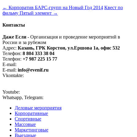
←
Корпоратив БАРС-групп на Новый Год 2014
Квест по
фильму Пятый элемент
→
Контакты
Даже Если
- Организация и проведение мероприятий в
России и за рубежом
Адрес:
Казань, ГРК Корстон, ул.Ершова 1а, офис 532
Телефон:
8 804 333 38 04
Телефон:
+7 987 225 15 77
E-mail:
even-if@bk.ru
E-mail:
info@evenif.ru
Vkontakte:
vk.com/eveniforg
Youtube:
Youtube-канал
Whatsapp, Telegram:
+7 987 225 15 77
Деловые мероприятия
Корпоративные
Спортивные
Массовые
Маркетинговые
Выездные